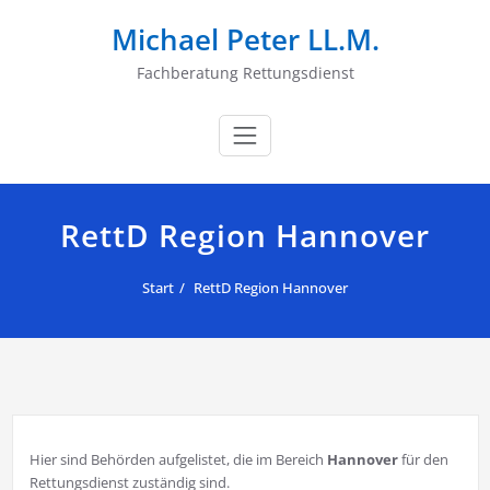
Zum
Michael Peter LL.M.
Inhalt
springen
Fachberatung Rettungsdienst
RettD Region Hannover
Start
RettD Region Hannover
Hier sind Behörden aufgelistet, die im Bereich
Hannover
für den
Rettungsdienst zuständig sind.