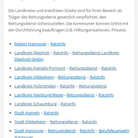
Die Landkreise und kreisfreien Städte sind für ihren Bereich als
Träger des Rettungsdienst gesetzlich verpflichtet, den
Rettungsdienst sicherzustellen. Die Kommunen können Dritte mit
der Durchführung beauftragen (z.B. Hilfsorganisationen, Private).
Region Hannover
–
Ratsinfo
Landkreis Diepholz
–
Ratsinfo
–
Rettungsdienst Landkreis
Diepholz GmbH
Landkreis Hameln-Pyrmont
–
Rettungsdienst
–
Ratsinfo
Landkreis Hildesheim
–
Rettungsdienst
–
Ratsinfo
Landkreis Holzminden
–
Ratsinfo
–
Rettungsdienst
Landkreis Nienburg/Weser
–
Rettungsdienst
–
Ratsinfo
Landkreis Schaumburg
–
Ratsinfo
Stadt Hameln
–
Ratsinfo
Stadt Hildesheim
–
Rettungsdienst
–
Ratsinfo
Stadt Hannover
–
Rettungsdienst
–
Ratsinfo
–
Berufsfeuerwehr
Hannover